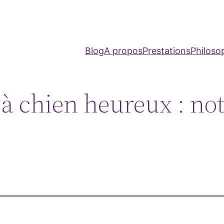
Blog
A propos
Prestations
Philoso
à chien heureux : not